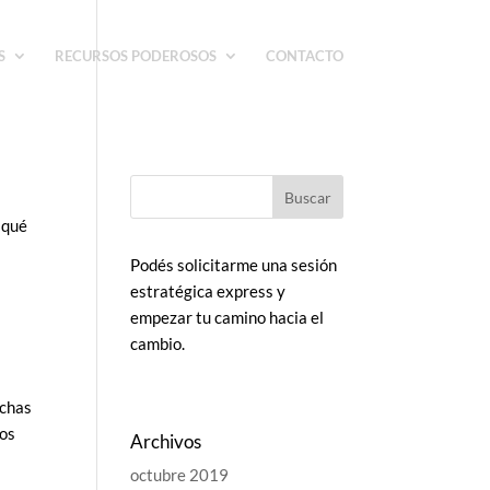
S
RECURSOS PODEROSOS
CONTACTO
 qué
Podés solicitarme una sesión
estratégica express y
empezar tu camino hacia el
cambio.
uchas
mos
Archivos
octubre 2019