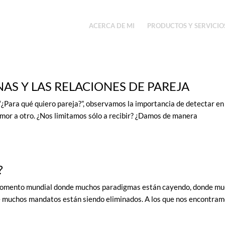
ACERCA DE MI
PRODUCTOS Y SERVICIO
AS Y LAS RELACIONES DE PAREJA
r “¿Para qué quiero pareja?”, observamos la importancia de detectar en
amor a otro. ¿Nos limitamos sólo a recibir? ¿Damos de manera
?
 momento mundial donde muchos paradigmas están cayendo, donde m
e muchos mandatos están siendo eliminados. A los que nos encontra