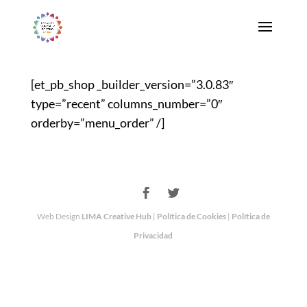
[et_pb_shop _builder_version=”3.0.83″
type=”recent” columns_number=”0″
orderby=”menu_order” /]
Web Design
LIMA Creative Hub
|
Política de Cookies
|
Política de
Privacidad